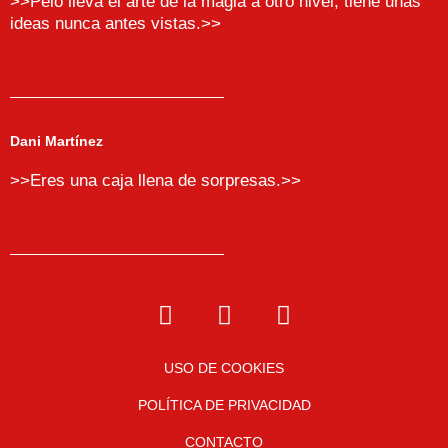
>>Peio lleva el arte de la magia a otro nivel, tiene unas
ideas nunca antes vistas.>>
Dani Martínez
>>Eres una caja llena de sorpresas.>>
I
F
Y
n
a
o
s
c
u
t
USO DE COOKIES
e
t
a
b
u
POLÍTICA DE PRIVACIDAD
g
o
b
CONTACTO