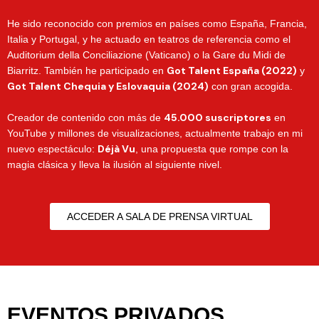
He sido reconocido con premios en países como España, Francia,
Italia y Portugal, y he actuado en teatros de referencia como el
Auditorium della Conciliazione (Vaticano) o la Gare du Midi de
Got Talent España (2022)
Biarritz. También he participado en
y
Got Talent Chequia y Eslovaquia (2024)
con gran acogida.
45.000 suscriptores
Creador de contenido con más de
en
YouTube y millones de visualizaciones, actualmente trabajo en mi
Déjà Vu
nuevo espectáculo:
, una propuesta que rompe con la
magia clásica y lleva la ilusión al siguiente nivel.
ACCEDER A SALA DE PRENSA VIRTUAL
EVENTOS PRIVADOS